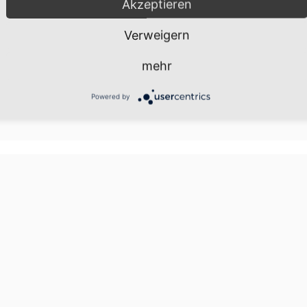
Akzeptieren
 wir freuen uns daher besonders über die hervorragende
en
zusammen mit dem Pianisten
Matthias Veit,
der diesen
Verweigern
 Mahlers eindrucksvollsten Soldatenliedern von insgesamt
mehr
Powered by