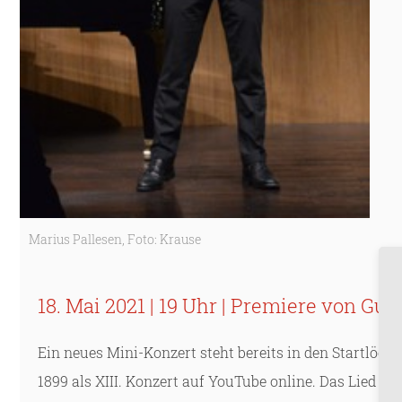
Marius Pallesen, Foto: Krause
18. Mai 2021 | 19 Uhr | Premiere von Gu
Ein neues Mini-Konzert steht bereits in den Startlöc
1899 als XIII. Konzert auf YouTube online. Das Lied „R