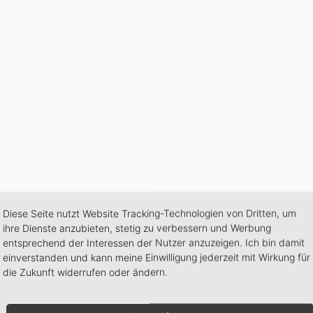
Diese Seite nutzt Website Tracking-Technologien von Dritten, um
ihre Dienste anzubieten, stetig zu verbessern und Werbung
stav Mahlers „Revelge“ auf YouTube
entsprechend der Interessen der Nutzer anzuzeigen. Ich bin damit
einverstanden und kann meine Einwilligung jederzeit mit Wirkung für
die Zukunft widerrufen oder ändern.
hern: Am
18. Mai 2021 um 19 Uhr
geht Mahlers
„Revelge“
von
evelge“ aus der deutschen lyrischen Volksdichtung „Des