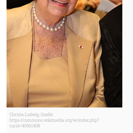
Christa Ludwig, Quelle:
https://commons.wikimedia.org/w/index.php?
curid=40961408