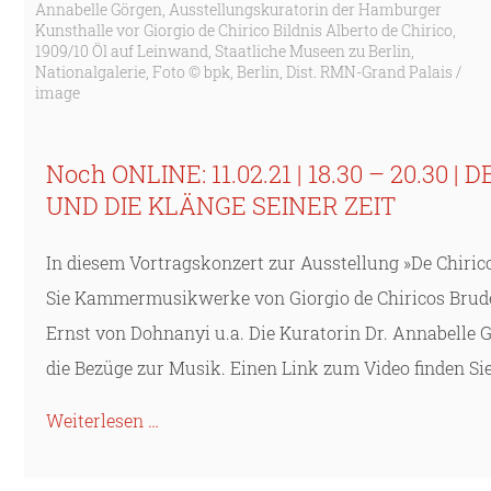
Annabelle Görgen, Ausstellungskuratorin der Hamburger
Kunsthalle vor Giorgio de Chirico Bildnis Alberto de Chirico,
1909/10 Öl auf Leinwand, Staatliche Museen zu Berlin,
Nationalgalerie, Foto © bpk, Berlin, Dist. RMN-Grand Palais /
image
Noch ONLINE: 11.02.21 | 18.30 – 20.30
UND DIE KLÄNGE SEINER ZEIT
In diesem Vortragskonzert zur Ausstellung »De Chiri
Sie Kammermusikwerke von Giorgio de Chiricos Bruder
Ernst von Dohnanyi u.a. Die Kuratorin Dr. Annabelle
die Bezüge zur Musik. Einen Link zum Video finden Si
Weiterlesen …