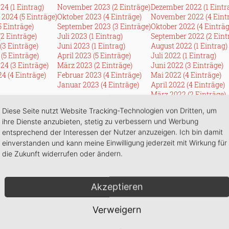
24 (1 Eintrag)
November 2023 (2 Einträge)
Dezember 2022 (1 Eintr
2024 (5 Einträge)
Oktober 2023 (4 Einträge)
November 2022 (4 Eint
5 Einträge)
September 2023 (3 Einträge)
Oktober 2022 (4 Einträg
(2 Einträge)
Juli 2023 (1 Eintrag)
September 2022 (2 Eint
(3 Einträge)
Juni 2023 (1 Eintrag)
August 2022 (1 Eintrag)
(5 Einträge)
April 2023 (5 Einträge)
Juli 2022 (1 Eintrag)
24 (3 Einträge)
März 2023 (2 Einträge)
Juni 2022 (3 Einträge)
4 (4 Einträge)
Februar 2023 (4 Einträge)
Mai 2022 (4 Einträge)
Januar 2023 (4 Einträge)
April 2022 (4 Einträge)
März 2022 (2 Einträge)
Februar 2022 (3 Einträg
Diese Seite nutzt Website Tracking-Technologien von Dritten, um
Januar 2022 (1 Eintrag)
ihre Dienste anzubieten, stetig zu verbessern und Werbung
2016
entsprechend der Interessen der Nutzer anzuzeigen. Ich bin damit
7 (2 Einträge)
Dezember 2016 (9 Einträge)
7 (1 Eintrag)
einverstanden und kann meine Einwilligung jederzeit mit Wirkung für
1 Eintrag)
die Zukunft widerrufen oder ändern.
Einträge)
intrag)
 Einträge)
Akzeptieren
Einträge)
(1 Eintrag)
Verweigern
4 Einträge)