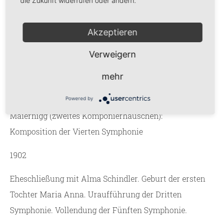
die Zukunft widerrufen oder ändern.
Kapellmeister und Direktor der Wiener Hofoper
Akzeptieren
1898 - 1901
Verweigern
Dirigent der Philharmonischen Konzerte in Wien.
mehr
1899 – 1900
Powered by
Maiernigg (zweites Komponierhäuschen):
Komposition der Vierten Symphonie
1902
Eheschließung mit Alma Schindler. Geburt der ersten
Tochter Maria Anna. Uraufführung der Dritten
Symphonie. Vollendung der Fünften Symphonie.