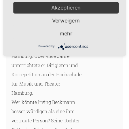
Akzeptieren
Prof. Irving Beckmann starb
bereits im Juli 2018 im Alter von
Verweigern
96 Jahren. Er zählte seit 2009 zu
mehr
den Ehrenmitgliedern der
Gustav Mahler Vereinigung
Powered by
Hamburg. Über viele Jahre
unterrichtete er Dirigieren und
Korrepetition an der Hochschule
für Musik und Theater
Hamburg.
Wer könnte Irving Beckmann
besser würdigen als eine ihm
vertraute Person? Seine Tochter