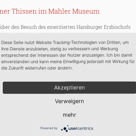
rner Thissen im Mahler Museum
r über den Besuch des emeritierten Hamburger Erzbischofs
er Bewunderer Mahlers ist . Er erzählte vor laufender
Diese Seite nutzt Website Tracking-Technologien von Dritten, um
schen Glauben und seiner Taufe im „kleinen Michel“
ihre Dienste anzubieten, stetig zu verbessern und Werbung
entsprechend der Interessen der Nutzer anzuzeigen. Ich bin damit
. Bernhard) am 23. Februar 1897. Das Original - Taufbuch mi
einverstanden und kann meine Einwilligung jederzeit mit Wirkung für
useumsräumen.
die Zukunft widerrufen oder ändern.
der Gustav Mahler Vereinigung, in dem zahlreiche Orte in
Akzeptieren
 besonders verbunden war. In Kürze mehr darüber.....
Verweigern
mehr
Powered by