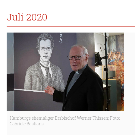
Juli 2020
Hamburgs ehemaliger Erzbischof Werner Thissen; Foto:
Gabriele Bastians