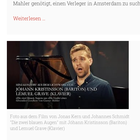
Mahler genötigt, einen Verleger in Amsterdam zu suc
Weiterlesen …
Foto aus dem Film von Jonas Kern und Johannes Schmidt
"Die zwei blauen Augen" mit Jóhann Kristinsson (Bariton)
und Lemuel Grave (Klavier)