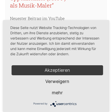
als Musik-Maler“
Neuester Beitrag im YouTube
Kanal der Mahler Vereinigung
Diese Seite nutzt Website Tracking-Technologien von
Dritten, um ihre Dienste anzubieten, stetig zu
ist der Vortrag des
verbessern und Werbung entsprechend der Interessen
Rundfunkautors und
der Nutzer anzuzeigen. Ich bin damit einverstanden
und kann meine Einwilligung jederzeit mit Wirkung für
Publizisten
Michael Schwalb
die Zukunft widerrufen oder ändern.
„Das geistige Ohr des
Betrachters - Max Oppenheimer
Akzeptieren
(MOPP) als Musik-Maler“
!
Verweigern
Michael Schwalb spricht hier
über den Maler Max
mehr
Oppenheimer und seine oft
Powered by
musikalische Thematik,