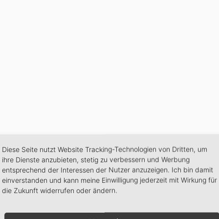
Diese Seite nutzt Website Tracking-Technologien von Dritten, um
ihre Dienste anzubieten, stetig zu verbessern und Werbung
entsprechend der Interessen der Nutzer anzuzeigen. Ich bin damit
ustav Mahlers „Phantasie“ auf YouTube
einverstanden und kann meine Einwilligung jederzeit mit Wirkung für
die Zukunft widerrufen oder ändern.
geht am 27. Dezember 2022 auf YouTube online mit
„Phantasi