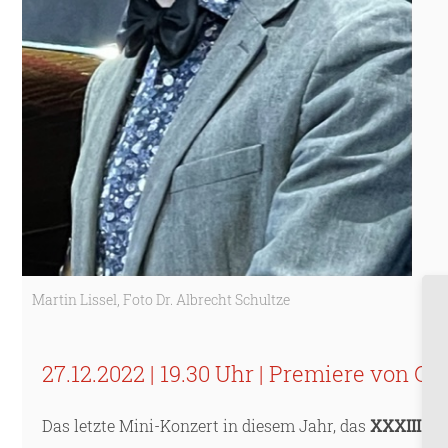
Martin Lissel, Foto Dr. Albrecht Schultze
27.12.2022 | 19.30 Uhr | Premiere von G
Das letzte Mini-Konzert in diesem Jahr, das
XXXIII
., 