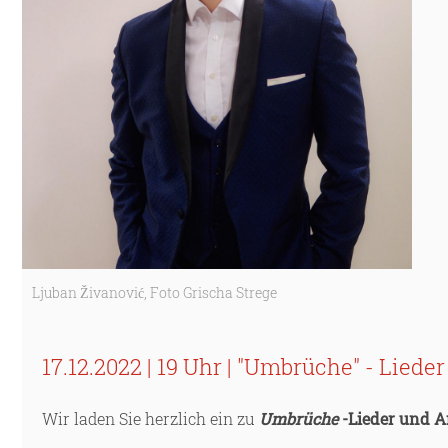
Ljuban Živanović, Foto Grischa Strege
17.12.2022 | 19 Uhr | "Umbrüche" - Lied
Wir laden Sie herzlich ein zu
Umbrüche
-Lieder und A