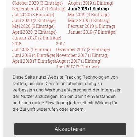
Oktober 2020 (3 Einträge)
August 2019 (1 Eintrag)
September 2020 (1 Eintrag)
Juni 2019 (1 Eintrag)
Juli 2020 (3 Einträge)
Mai 2019 (3 Einträge)
Juni 2020 (2 Einträge)
März 2019 (1 Eintrag)
Mai 2020 (6 Einträge)
Februar 2019 (1 Eintrag)
April 2020 (2 Einträge)
Januar 2019 (7 Einträge)
Januar 2020 (2 Einträge)
2018
2017
Juli 2018 (1 Eintrag)
Dezember 2017 (2 Einträge)
Juni 2018 (4 Einträge)
November 2017 (1 Eintrag)
April 2018 (7 Einträge)
August 2017 (1 Eintrag)
Juni 2017 (3 Einträge)
Mai 2017 (1 Eintrag)
Diese Seite nutzt Website Tracking-Technologien von
April 2017 (2 Einträge)
Dritten, um ihre Dienste anzubieten, stetig zu
März 2017 (4 Einträge)
verbessern und Werbung entsprechend der Interessen
Februar 2017 (1 Eintrag)
Januar 2017 (4 Einträge)
der Nutzer anzuzeigen. Ich bin damit einverstanden
2016
und kann meine Einwilligung jederzeit mit Wirkung für
Dezember 2016 (9 Einträge)
die Zukunft widerrufen oder ändern.
Akzeptieren
Juni 2019