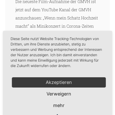
Die neueste Film-Aufnahme der GMVH ist
jetzt auf dem YouTube Kanal der GMVH
anzuschauen: „Wenn mein Schatz Hochzeit
macht“ als Minikonzert in Corona-Zeiten
unter
Diese Seite nutzt Website Tracking-Technologien von
Dritten, um ihre Dienste anzubieten, stetig zu
https://www.youtube.com/watch?
verbessern und Werbung entsprechend der Interessen
v=rY52V8uxCcw&feature=youtu.be
der Nutzer anzuzeigen. Ich bin damit einverstanden
und kann meine Einwilligung jederzeit mit Wirkung für
die Zukunft widerrufen oder ändern.
Zachariah Kariithi (Bariton)
und
Lémuel
Grave (Klavier)
gestalten das Lied aus
Akzeptieren
"Lieder eines fahrenden Gesellen" von
Gustav Mahler im Lichtwarksaal in
Verweigern
Hamburg.
mehr
"Lieder eines fahrenden Gesellen" ist Gustav