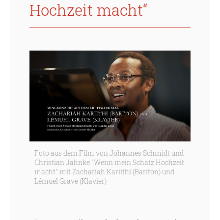
Hochzeit macht“
Foto aus dem Film von Johannes Schmidt und
Christian Jahnke "Wenn mein Schatz Hochzeit
macht" mit Zachariah Kariithi (Bariton) und
Lémuel Grave (Klavier)