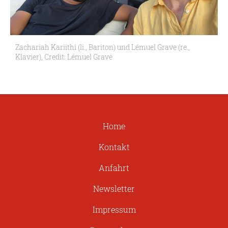
Zachariah Kariithi (li., Bariton) und Lémuel Grave (re.,
Klavier), Credit: Lémuel Grave
Home
Kontakt
Anfahrt
Newsletter
Impressum