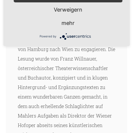
Buch (Hamburg) und Gerd Wameling
Verweigern
(Berlin) entfalteten gekonnt das
„Trauerspiel in 30 Briefen“, in dem Gustav
mehr
Mahler versuchte, Willi Birrenkoven, einen
Powered by
der zu der Zeit renommiertesten Tenöre,
von Hamburg nach Wien zu engagieren. Die
Lesung wurde von Franz Willnauer,
österreichischer Theaterwissenschaftler
und Buchautor, konzipiert und in klugen
Hintergrund- und Ergänzungstexten zu
einem wunderbaren Ganzen gemacht, in
dem auch erhellende Schlaglichter auf
Mahlers Aufgaben als Direktor der Wiener
Hofoper abseits seines künstlerischen