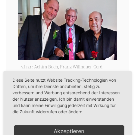
v.l.n.r.: Achim Buch, Franz Willnauer, Gerd
Wameling; Foto: Gabriele Bastians
Diese Seite nutzt Website Tracking-Technologien von
Dritten, um ihre Dienste anzubieten, stetig zu
verbessern und Werbung entsprechend der Interessen
An diesem vergnüglichen Nachmittag im
der Nutzer anzuzeigen. Ich bin damit einverstanden
und kann meine Einwilligung jederzeit mit Wirkung für
Heine Haus am 7. Mai kamen Mahlerianer
die Zukunft widerrufen oder ändern.
und Freunde von Lesungen gleichermaßen
auf ihre Kosten: Die Schauspieler Achim
Akzeptieren