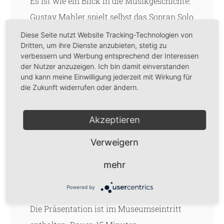
Es ist wie ein Blick in die Musikgeschichte:
Gustav Mahler spielt selbst das Sopran Solo
aus seiner IV. Symphonie „Das himmlische
Diese Seite nutzt Website Tracking-Technologien von
Dritten, um ihre Dienste anzubieten, stetig zu
Leben“, zu hören auf einer sog. Notenrolle,
verbessern und Werbung entsprechend der Interessen
die auf einem
Welte Mignon Steinway
der Nutzer anzuzeigen. Ich bin damit einverstanden
und kann meine Einwilligung jederzeit mit Wirkung für
Konzertpiano von 1924
abgespielt wird.
die Zukunft widerrufen oder ändern.
Einen plastischen Eindruck dieses
faszinierenden Instruments erhalten Sie
Akzeptieren
wieder einmal am
Verweigern
21. November 2023 | 16 Uhr | Gustav Mahler
Museum im Komponisten-Quartier
mehr
Hamburg e.V. |
Peterstraße 29-39, 20355
Powered by
Hamburg.
Die Präsentation ist im Museumseintritt